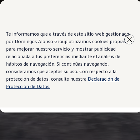
Modelos y Showrooms
Concesionarios
Cotiza aquí
Test drive
Saltar
Saltar al
Contáctenos
Te informamos que a través de este sitio web gestionado
contenido
a pie
Marca y Experiencia
por Domingos Alonso Group utilizamos cookies propias
principal
de
Volkswagen Venezuela
página
Latin NCAP
para mejorar nuestro servicio y mostrar publicidad
Espacio Exclusivo para Prensa
relacionada a tus preferencias mediante el análisis de
Tengo un Volkswagen
hábitos de navegación. Si continúas navegando,
Postventas
Servicios
consideramos que aceptas su uso. Con respecto a la
Piezas originales
protección de datos, consulte nuestra
Declaración de
Manuales Volkswagen
Protección de Datos.
Takata airbag recall campaign
Noticias