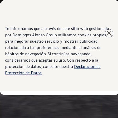
Modelos y Showrooms
Concesionarios
Cotiza aquí
Test drive
Saltar
Saltar al
Contáctenos
Te informamos que a través de este sitio web gestionado
contenido
a pie
Marca y Experiencia
por Domingos Alonso Group utilizamos cookies propias
principal
de
Volkswagen Venezuela
página
Latin NCAP
para mejorar nuestro servicio y mostrar publicidad
Espacio Exclusivo para Prensa
relacionada a tus preferencias mediante el análisis de
Tengo un Volkswagen
hábitos de navegación. Si continúas navegando,
Postventas
Servicios
consideramos que aceptas su uso. Con respecto a la
Piezas originales
protección de datos, consulte nuestra
Declaración de
Manuales Volkswagen
Protección de Datos.
Takata airbag recall campaign
Noticias