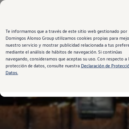
Modelos y Showrooms
Concesionarios
Cotiza aquí
Test drive
Saltar
Saltar al
Contáctenos
Te informamos que a través de este sitio web gestionado por
contenido
a pie
Marca y Experiencia
Domingos Alonso Group utilizamos cookies propias para mejo
principal
de
Volkswagen Venezuela
página
Latin NCAP
nuestro servicio y mostrar publicidad relacionada a tus prefer
Espacio Exclusivo para Prensa
mediante el análisis de hábitos de navegación. Si continúas
Tengo un Volkswagen
navegando, consideramos que aceptas su uso. Con respecto a 
Postventas
Servicios
protección de datos, consulte nuestra
Declaración de Protecci
Piezas originales
Datos.
Manuales Volkswagen
Takata airbag recall campaign
Noticias