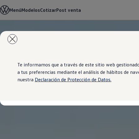
Modelos y Showrooms
Menú
Modelos
Cotizar
Post venta
Concesionarios
Cotiza aquí
Test drive
Contáctenos
Saltar
Saltar al
Marca y Experiencia
contenido
a pie
Volkswagen Venezuela
principal
de
Latin NCAP
página
Espacio Exclusivo para Prensa
Tengo un Volkswagen
Postventas
Te informamos que a través de este sitio web gestionad
Servicios
a tus preferencias mediante el análisis de hábitos de na
Piezas originales
nuestra
Declaración de Protección de Datos.
Manuales Volkswagen
Takata airbag recall campaign
Noticias