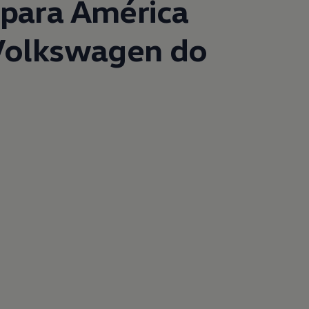
 para América
Volkswagen
do