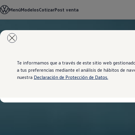
Modelos y Showrooms
Menú
Modelos
Cotizar
Post venta
Concesionarios
Cotiza aquí
Test drive
Contáctenos
Saltar
Saltar al
Marca y Experiencia
contenido
a pie
Volkswagen Venezuela
principal
de
Latin NCAP
página
Espacio Exclusivo para Prensa
Tengo un Volkswagen
Postventas
Te informamos que a través de este sitio web gestionad
Servicios
a tus preferencias mediante el análisis de hábitos de na
Piezas originales
nuestra
Declaración de Protección de Datos.
Manuales Volkswagen
Takata airbag recall campaign
Noticias